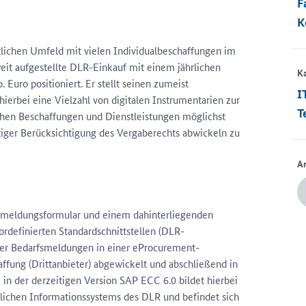
.
F
K
ichen Umfeld mit vielen Individualbeschaffungen im
eit aufgestellte DLR-Einkauf mit einem jährlichen
Ka
Euro positioniert. Er stellt seinen zumeist
I
hierbei eine Vielzahl von digitalen Instrumentarien zur
T
chen Beschaffungen und Dienstleistungen möglichst
itiger Berücksichtigung des Vergaberechts abwickeln zu
A
fsmeldungsformular und einem dahinterliegenden
rdefinierten Standardschnittstellen (DLR-
er Bedarfsmeldungen in einer eProcurement-
fung (Drittanbieter) abgewickelt und abschließend in
in der derzeitigen Version SAP ECC 6.0 bildet hierbei
lichen Informationssystems des DLR und befindet sich