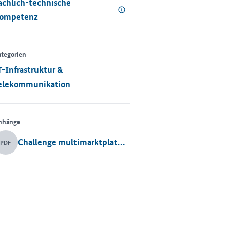
achlich-technische
ompetenz
tegorien
T-Infrastruktur &
elekommunikation
nhänge
Challenge multimarktplatzlösung koinno 2
PDF