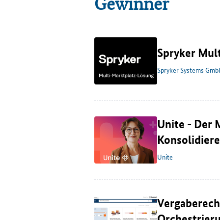
Gewinner
Spryker Mul
Spryker Systems Gm
Unite - Der 
Konsolidierer
Unite
Vergaberech
Orchestrier