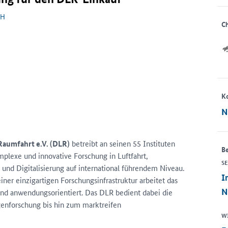
bH
Ch
K
N
Raumfahrt e.V. (DLR)
betreibt an seinen 55 Instituten
Be
plexe und innovative Forschung in Luftfahrt,
S
 und Digitalisierung auf international führendem Niveau.
.
I
ner einzigartigen Forschungsinfrastruktur arbeitet das
N
 und anwendungsorientiert. Das DLR bedient dabei die
enforschung bis hin zum marktreifen
W