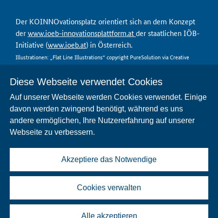
Der KOINNOvationsplatz orientiert sich an dem Konzept
der
www.ioeb-innovationsplattform.at
der staatlichen IÖB-
Initiative (
www.ioeb.at
) in Österreich.
Illustrationen: „Flat Line Illustrations“ copyright PureSolution via Creative
Market
Diese Webseite verwendet Cookies
Auf unserer Webseite werden Cookies verwendet. Einige
davon werden zwingend benötigt, während es uns
Kontakt
andere ermöglichen, Ihre Nutzererfahrung auf unserer
Datenschutz
Webseite zu verbessern.
Nutzungsbedingungen
Impressum
FAQ
Akzeptiere das Notwendige
Barrierefreiheit
Cookies verwalten
Alle akzeptieren