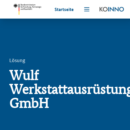
Startseite
Lösung
Wulf
Werkstattausrüstun
GmbH