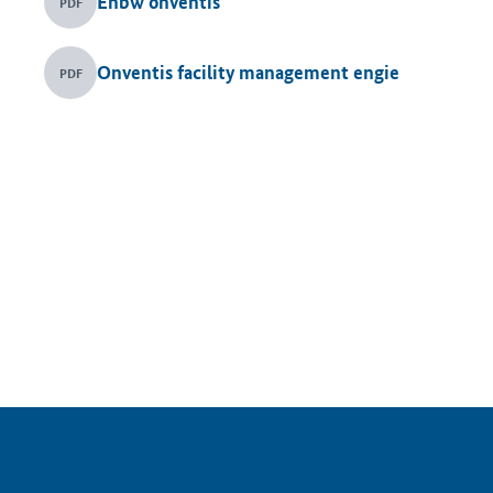
Enbw onventis
PDF
Onventis facility management engie
PDF