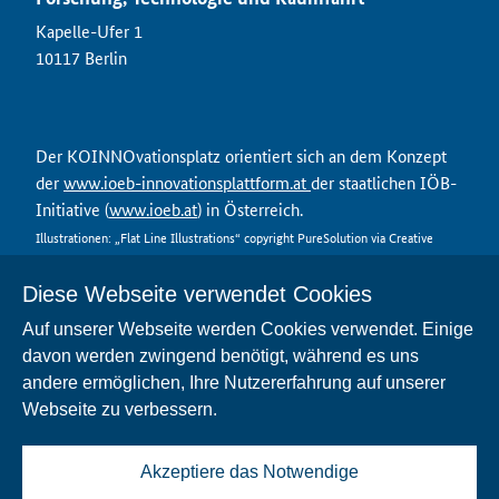
Kapelle-Ufer 1
10117 Berlin
Der KOINNOvationsplatz orientiert sich an dem Konzept
der
www.ioeb-innovationsplattform.at
der staatlichen IÖB-
Initiative (
www.ioeb.at
) in Österreich.
Illustrationen: „Flat Line Illustrations“ copyright PureSolution via Creative
Market
Diese Webseite verwendet Cookies
Auf unserer Webseite werden Cookies verwendet. Einige
davon werden zwingend benötigt, während es uns
Kontakt
andere ermöglichen, Ihre Nutzererfahrung auf unserer
Datenschutz
Webseite zu verbessern.
Nutzungsbedingungen
Impressum
FAQ
Akzeptiere das Notwendige
Barrierefreiheit