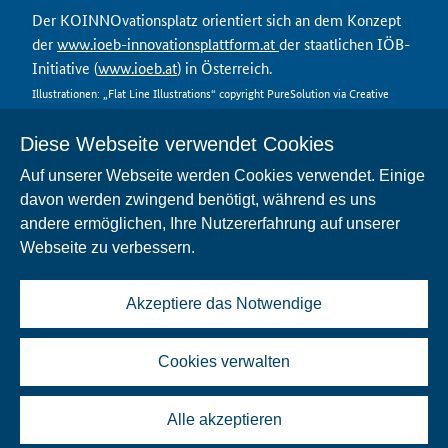
Der KOINNOvationsplatz orientiert sich an dem Konzept
der
www.ioeb-innovationsplattform.at
der staatlichen IÖB-
Initiative (
www.ioeb.at
) in Österreich.
Illustrationen: „Flat Line Illustrations“ copyright PureSolution via Creative
Market
Diese Webseite verwendet Cookies
Auf unserer Webseite werden Cookies verwendet. Einige
davon werden zwingend benötigt, während es uns
Kontakt
andere ermöglichen, Ihre Nutzererfahrung auf unserer
Datenschutz
Webseite zu verbessern.
Nutzungsbedingungen
Impressum
FAQ
Akzeptiere das Notwendige
Barrierefreiheit
Cookies verwalten
Alle akzeptieren