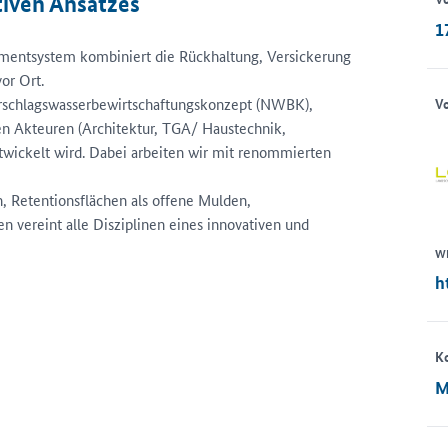
tiven Ansatzes
1
entsystem kombiniert die Rückhaltung, Versickerung
or Ort.
erschlagswasserbewirtschaftungskonzept (NWBK),
Vo
en Akteuren (Architektur, TGA/ Haustechnik,
twickelt wird. Dabei arbeiten wir mit renommierten
, Retentionsflächen als offene Mulden,
 vereint alle Disziplinen eines innovativen und
W
h
K
M