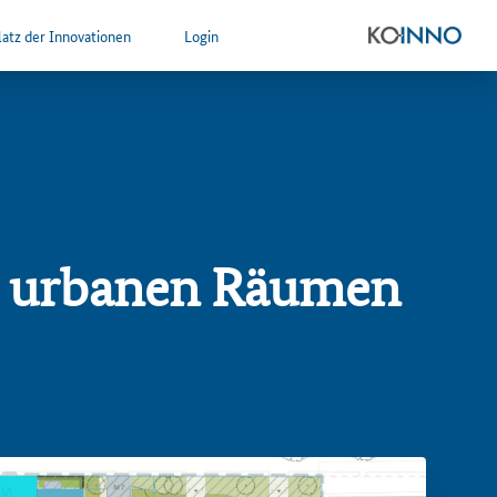
atz der Innovationen
Login
n urbanen Räumen