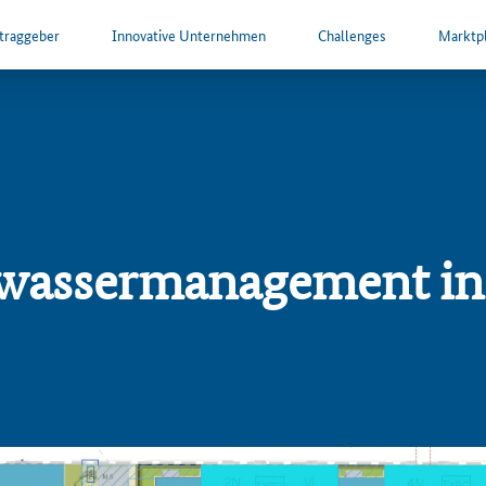
ftraggeber
Innovative Unternehmen
Challenges
Marktpl
nwassermanagement i