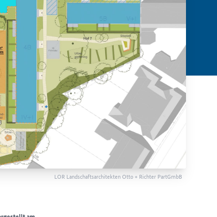
LOR Landschaftsarchitekten Otto + Richter PartGmbB
rgestellt am