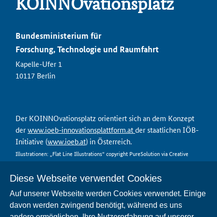
KOINNOvationsplatz
Bundesministerium für
Forschung, Technologie und Raumfahrt
Kapelle-Ufer 1
10117 Berlin
Der KOINNOvationsplatz orientiert sich an dem Konzept
der
www.ioeb-innovationsplattform.at
der staatlichen IÖB-
Initiative (
www.ioeb.at
) in Österreich.
Illustrationen: „Flat Line Illustrations“ copyright PureSolution via Creative
Market
Diese Webseite verwendet Cookies
Auf unserer Webseite werden Cookies verwendet. Einige
davon werden zwingend benötigt, während es uns
Kontakt
andere ermöglichen, Ihre Nutzererfahrung auf unserer