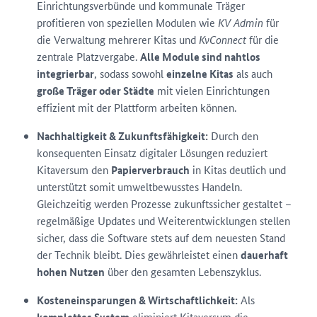
Einrichtungsverbünde und kommunale Träger
profitieren von speziellen Modulen wie
KV Admin
für
die Verwaltung mehrerer Kitas und
KvConnect
für die
zentrale Platzvergabe.
Alle Module sind nahtlos
integrierbar
, sodass sowohl
einzelne Kitas
als auch
große Träger oder Städte
mit vielen Einrichtungen
effizient mit der Plattform arbeiten können.
Nachhaltigkeit & Zukunftsfähigkeit:
Durch den
konsequenten Einsatz digitaler Lösungen reduziert
Kitaversum den
Papierverbrauch
in Kitas deutlich und
unterstützt somit umweltbewusstes Handeln.
Gleichzeitig werden Prozesse zukunftssicher gestaltet –
regelmäßige Updates und Weiterentwicklungen stellen
sicher, dass die Software stets auf dem neuesten Stand
der Technik bleibt. Dies gewährleistet einen
dauerhaft
hohen Nutzen
über den gesamten Lebenszyklus.
Kosteneinsparungen & Wirtschaftlichkeit:
Als
eliminiert Kitaversum die