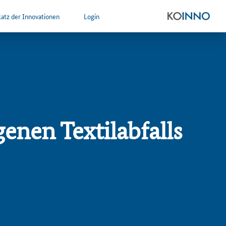
atz der Innovationen
Login
enen Textilabfalls