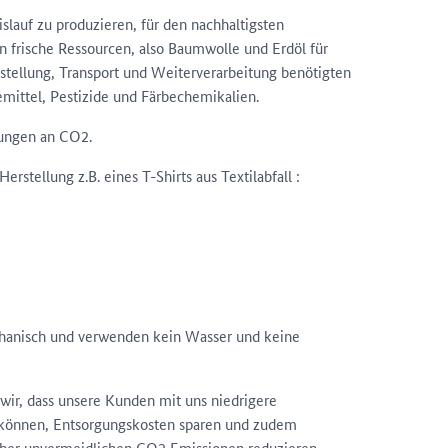
islauf zu produzieren, für den nachhaltigsten
n frische Ressourcen, also Baumwolle und Erdöl für
rstellung, Transport und Weiterverarbeitung benötigten
mittel, Pestizide und Färbechemikalien.
rungen an CO2.
stellung z.B. eines T-Shirts aus Textilabfall :
chanisch und verwenden kein Wasser und keine
 wir, dass unsere Kunden mit uns niedrigere
n können, Entsorgungskosten sparen und zudem
sher unvermeidlichen CO2 Emissionen reduzieren