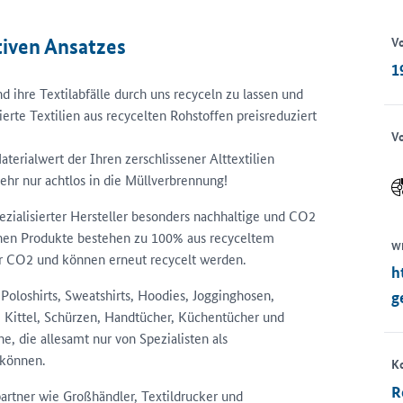
Vo
tiven Ansatzes
1
 ihre Textilabfälle durch uns recyceln zu lassen und
rte Textilien aus recycelten Rohstoffen preisreduziert
Vo
terialwert der Ihren zerschlissener Alttextilien
hr nur achtlos in die Müllverbrennung!
ialisierter Hersteller besonders nachhaltige und CO2
chen Produkte bestehen zu 100% aus recyceltem
W
er CO2 und können erneut recycelt werden.
h
Poloshirts, Sweatshirts, Hoodies, Jogginghosen,
g
Kittel, Schürzen, Handtücher, Küchentücher und
, die allesamt nur von Spezialisten als
 können.
K
R
rtner wie Großhändler, Textildrucker und