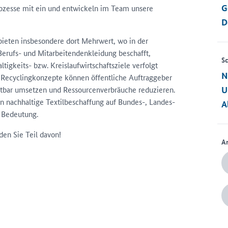
G
rozesse mit ein und entwickeln im Team unsere
D
bieten insbesondere dort Mehrwert, wo in der
erufs- und Mitarbeitendenkleidung beschafft,
Sc
tigkeits- bzw. Kreislaufwirtschaftsziele verfolgt
N
Recyclingkonzepte können öffentliche Auftraggeber
chtbar umsetzen und Ressourcenverbräuche reduzieren.
U
n nachhaltige Textilbeschaffung auf Bundes-, Landes-
A
Bedeutung.
den Sie Teil davon!
A