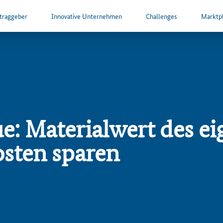
ftraggeber
Innovative Unternehmen
Challenges
Marktpl
e: Materialwert des eig
sten sparen