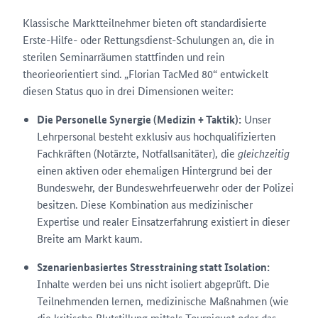
Klassische Marktteilnehmer bieten oft standardisierte
Erste-Hilfe- oder Rettungsdienst-Schulungen an, die in
sterilen Seminarräumen stattfinden und rein
theorieorientiert sind. „Florian TacMed 80“ entwickelt
diesen Status quo in drei Dimensionen weiter:
Die Personelle Synergie (Medizin + Taktik):
Unser
Lehrpersonal besteht exklusiv aus hochqualifizierten
Fachkräften (Notärzte, Notfallsanitäter), die
gleichzeitig
einen aktiven oder ehemaligen Hintergrund bei der
Bundeswehr, der Bundeswehrfeuerwehr oder der Polizei
besitzen. Diese Kombination aus medizinischer
Expertise und realer Einsatzerfahrung existiert in dieser
Breite am Markt kaum.
Szenarienbasiertes Stresstraining statt Isolation:
Inhalte werden bei uns nicht isoliert abgeprüft. Die
Teilnehmenden lernen, medizinische Maßnahmen (wie
die kritische Blutstillung mittels Tourniquet oder das