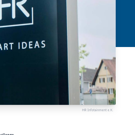
HR Infotainment e.K.
allenge