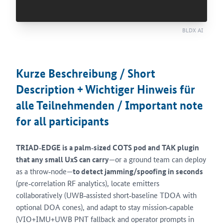
BLDX AI
Kurze Beschreibung / Short
Description + Wichtiger Hinweis für
alle Teilnehmenden / Important note
for all participants
TRIAD‑EDGE is a palm‑sized COTS pod and TAK plugin
that any small UxS can carry
—or a ground team can deploy
as a throw‑node—
to detect jamming/spoofing in seconds
(pre‑correlation RF analytics), locate emitters
collaboratively (UWB‑assisted short‑baseline TDOA with
optional DOA cones), and adapt to stay mission‑capable
(VIO+IMU+UWB PNT fallback and operator prompts in